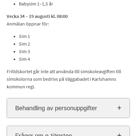
Babysim 1–1,5 år
Vecka 34 – 19 augusti kl. 08:00
Anmälan öppnar för:
Sim 1
Sim 2
Sim 3
Sim 4
Fritidskortet går inte att använda till simskoleavgiften till
simskolorna som bedrivs på Väggabadet i Karlshamns
kommun regi.
Behandling av personuppgifter
Frågor om e-tjänsten