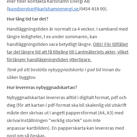
eller fiber kontakta Karlshamn Energi AB
(
kundservice@karlshamnenergi.se
/0454-818 00).
Hur lång tid tar det?
Handläggningstiden är normalt ca 4 veckor. I samband med
längre ledigheter, t ex under sommaren, kan
handläggningstiden vara betydligt längre.
OBS! För tillfället
tar det längre tid att få tillgång till Lantmäteriets akter, vilket
förlänger handläggningstiden ytterligare.
Tänk på att beställa nybyggnadskarta i god tid
innan du
söker bygglov.
Hur levereras nybyggnadskartan?
Nybyggnadskartan levereras alltid i digitalt format, pdf och
dwg (för att kartan i pdf-format ska bli skalenlig vid utskrift
måste den skrivas ut i angett pappersformat (A4, A3) med
skrivarinställningen "verklig storlek" som inte
anpassar kartbilden). En papperskarta kan levereras med
post om så önskas.