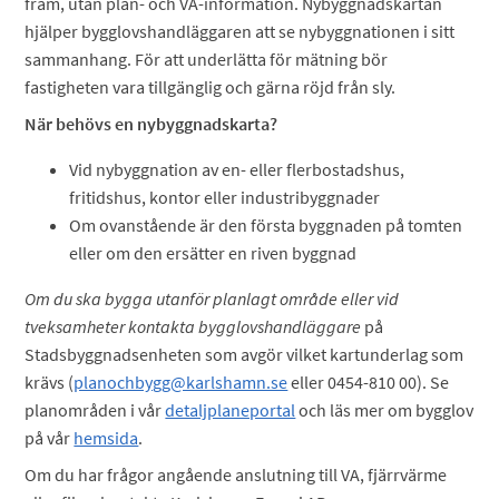
fram, utan plan- och VA-information. Nybyggnadskartan
hjälper bygglovshandläggaren att se nybyggnationen i sitt
sammanhang. För att underlätta för mätning bör
fastigheten vara tillgänglig och gärna röjd från sly.
När behövs en nybyggnadskarta?
Vid nybyggnation av en- eller flerbostadshus,
fritidshus, kontor eller industribyggnader
Om ovanstående är den första byggnaden på tomten
eller om den ersätter en riven byggnad
Om du ska bygga utanför planlagt område eller vid
tveksamheter kontakta bygglovshandläggare
på
Stadsbyggnadsenheten som avgör vilket kartunderlag som
krävs (
planochbygg@karlshamn.se
eller 0454-810 00). Se
planområden i vår
detaljplaneportal
och läs mer om bygglov
på vår
hemsida
.
Om du har frågor angående anslutning till VA, fjärrvärme